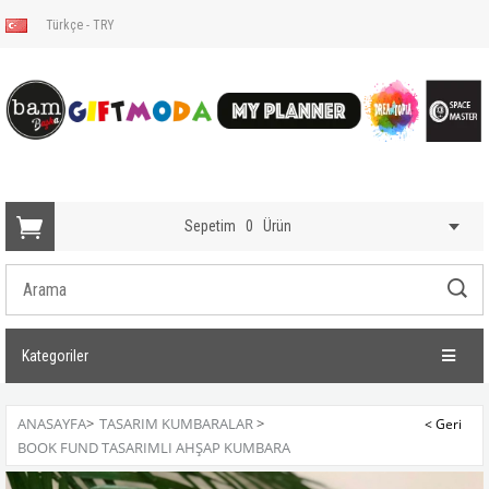
Türkçe - TRY
Sepetim
0
Ürün
Kategoriler
ANASAYFA
>
TASARIM KUMBARALAR
>
BOOK FUND TASARIMLI AHŞAP KUMBARA